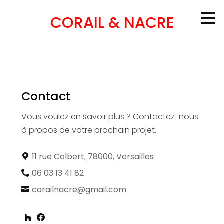
Passer
CORAIL & NACRE
au
contenu
principal
Contact
Vous voulez en savoir plus ? Contactez-nous
à propos de votre prochain projet.
11 rue Colbert, 78000, Versailles
06 03 13 41 82
corailnacre@gmail.com